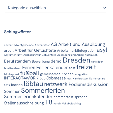
Kategorien
Schlagwörter
AG Arbeit und Ausbildung
advent
adventgemeinde
Adventsfest
asyl
Arbeit für Geflüchtete
arbeit
Arbeitsmarktintegration
Asylunterkunft
Ausbildung für Geflüchtete
Ausbildung und Arbeit
Austausch
Dresden
Berufstandem
demo
Bewerbung
fahrräder
freizeit
Ferien
Ferienkalender
fest
familienabend
fußball
gemeinames Kochen
frühlingsfest
integration
INTERACT4WORK
Jobmesse
Job
jobs
Karrierestart
Karrierestart
löbtau
netzwerk
Podiumsdiskussion
kochen
2019
Sommerferien
Sommer
Sommerferienkalender
sommerfest
sprache
T8
Stellenausschreibung
verein
Vokabeltraining