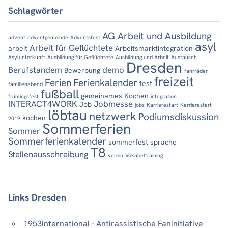
Schlagwörter
AG Arbeit und Ausbildung
advent
adventgemeinde
Adventsfest
asyl
Arbeit für Geflüchtete
arbeit
Arbeitsmarktintegration
Asylunterkunft
Ausbildung für Geflüchtete
Ausbildung und Arbeit
Austausch
Dresden
Berufstandem
demo
Bewerbung
fahrräder
freizeit
Ferien
Ferienkalender
fest
familienabend
fußball
gemeinames Kochen
frühlingsfest
integration
INTERACT4WORK
Jobmesse
Job
jobs
Karrierestart
Karrierestart
löbtau
netzwerk
Podiumsdiskussion
kochen
2019
Sommerferien
Sommer
Sommerferienkalender
sommerfest
sprache
T8
Stellenausschreibung
verein
Vokabeltraining
Links Dresden
1953international - Antirassistische Faninitiative