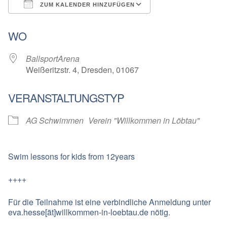
ZUM KALENDER HINZUFÜGEN
ICS herunterladen
Google Kalender
WO
BallsportArena
Weißeritzstr. 4, Dresden, 01067
VERANSTALTUNGSTYP
AG Schwimmen
Verein "Willkommen in Löbtau"
Swim lessons for kids from 12years
++++
Für die Teilnahme ist eine verbindliche Anmeldung unter
eva.hesse[ät]willkommen-in-loebtau.de nötig.