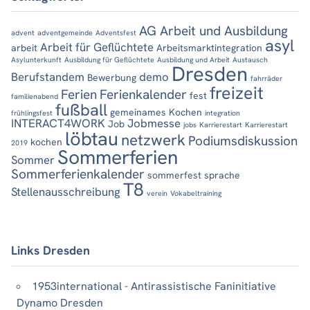
AG Arbeit und Ausbildung
advent
adventgemeinde
Adventsfest
asyl
Arbeit für Geflüchtete
arbeit
Arbeitsmarktintegration
Asylunterkunft
Ausbildung für Geflüchtete
Ausbildung und Arbeit
Austausch
Dresden
Berufstandem
demo
Bewerbung
fahrräder
freizeit
Ferien
Ferienkalender
fest
familienabend
fußball
gemeinames Kochen
frühlingsfest
integration
INTERACT4WORK
Jobmesse
Job
jobs
Karrierestart
Karrierestart
löbtau
netzwerk
Podiumsdiskussion
kochen
2019
Sommerferien
Sommer
Sommerferienkalender
sommerfest
sprache
T8
Stellenausschreibung
verein
Vokabeltraining
Links Dresden
1953international - Antirassistische Faninitiative
Dynamo Dresden