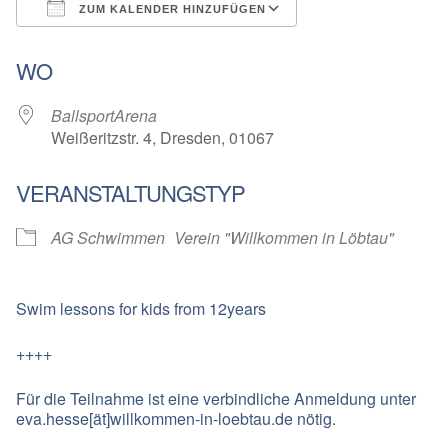
ZUM KALENDER HINZUFÜGEN
ICS herunterladen
Google Kalender
WO
BallsportArena
Weißeritzstr. 4, Dresden, 01067
VERANSTALTUNGSTYP
AG Schwimmen
Verein "Willkommen in Löbtau"
Swim lessons for kids from 12years
++++
Für die Teilnahme ist eine verbindliche Anmeldung unter
eva.hesse[ät]willkommen-in-loebtau.de nötig.