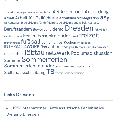
AG Arbeit und Ausbildung
advent
adventgemeinde
Adventsfest
asyl
Arbeit für Geflüchtete
arbeit
Arbeitsmarktintegration
Asylunterkunft
Ausbildung für Geflüchtete
Ausbildung und Arbeit
Austausch
Dresden
Berufstandem
demo
Bewerbung
fahrräder
freizeit
Ferien
Ferienkalender
fest
familienabend
fußball
gemeinames Kochen
frühlingsfest
integration
INTERACT4WORK
Jobmesse
Job
jobs
Karrierestart
Karrierestart
löbtau
netzwerk
Podiumsdiskussion
kochen
2019
Sommerferien
Sommer
Sommerferienkalender
sommerfest
sprache
T8
Stellenausschreibung
verein
Vokabeltraining
Links Dresden
1953international - Antirassistische Faninitiative
Dynamo Dresden