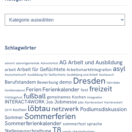
Kategorien
Schlagwörter
AG Arbeit und Ausbildung
advent
adventgemeinde
Adventsfest
asyl
Arbeit für Geflüchtete
arbeit
Arbeitsmarktintegration
Asylunterkunft
Ausbildung für Geflüchtete
Ausbildung und Arbeit
Austausch
Dresden
Berufstandem
demo
Bewerbung
fahrräder
freizeit
Ferien
Ferienkalender
fest
familienabend
fußball
gemeinames Kochen
frühlingsfest
integration
INTERACT4WORK
Jobmesse
Job
jobs
Karrierestart
Karrierestart
löbtau
netzwerk
Podiumsdiskussion
kochen
2019
Sommerferien
Sommer
Sommerferienkalender
sommerfest
sprache
T8
Stellenausschreibung
verein
Vokabeltraining