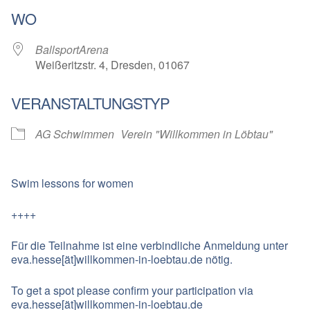
ICS herunterladen
Google Kalender
WO
BallsportArena
Weißeritzstr. 4, Dresden, 01067
VERANSTALTUNGSTYP
AG Schwimmen
Verein "Willkommen in Löbtau"
Swim lessons for women
++++
Für die Teilnahme ist eine verbindliche Anmeldung unter
eva.hesse[ät]willkommen-in-loebtau.de nötig.
To get a spot please confirm your participation via
eva.hesse[ät]willkommen-in-loebtau.de