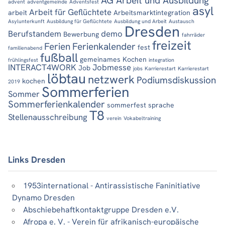
AG Arbeit und Ausbildung
advent
adventgemeinde
Adventsfest
asyl
Arbeit für Geflüchtete
arbeit
Arbeitsmarktintegration
Asylunterkunft
Ausbildung für Geflüchtete
Ausbildung und Arbeit
Austausch
Dresden
Berufstandem
demo
Bewerbung
fahrräder
freizeit
Ferien
Ferienkalender
fest
familienabend
fußball
gemeinames Kochen
frühlingsfest
integration
INTERACT4WORK
Jobmesse
Job
jobs
Karrierestart
Karrierestart
löbtau
netzwerk
Podiumsdiskussion
kochen
2019
Sommerferien
Sommer
Sommerferienkalender
sommerfest
sprache
T8
Stellenausschreibung
verein
Vokabeltraining
Links Dresden
1953international - Antirassistische Faninitiative
Dynamo Dresden
Abschiebehaftkontaktgruppe Dresden e.V.
Afropa e. V. - Verein für afrikanisch-europäische