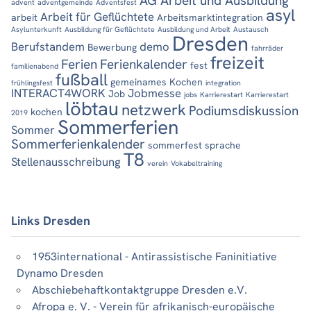
AG Arbeit und Ausbildung
advent
adventgemeinde
Adventsfest
asyl
Arbeit für Geflüchtete
arbeit
Arbeitsmarktintegration
Asylunterkunft
Ausbildung für Geflüchtete
Ausbildung und Arbeit
Austausch
Dresden
Berufstandem
demo
Bewerbung
fahrräder
freizeit
Ferien
Ferienkalender
fest
familienabend
fußball
gemeinames Kochen
frühlingsfest
integration
INTERACT4WORK
Jobmesse
Job
jobs
Karrierestart
Karrierestart
löbtau
netzwerk
Podiumsdiskussion
kochen
2019
Sommerferien
Sommer
Sommerferienkalender
sommerfest
sprache
T8
Stellenausschreibung
verein
Vokabeltraining
Links Dresden
1953international - Antirassistische Faninitiative
Dynamo Dresden
Abschiebehaftkontaktgruppe Dresden e.V.
Afropa e. V. - Verein für afrikanisch-europäische