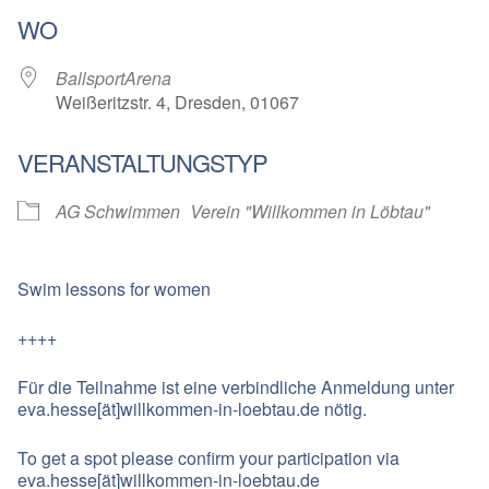
ICS herunterladen
Google Kalender
WO
BallsportArena
Weißeritzstr. 4, Dresden, 01067
VERANSTALTUNGSTYP
AG Schwimmen
Verein "Willkommen in Löbtau"
Swim lessons for women
++++
Für die Teilnahme ist eine verbindliche Anmeldung unter
eva.hesse[ät]willkommen-in-loebtau.de nötig.
To get a spot please confirm your participation via
eva.hesse[ät]willkommen-in-loebtau.de