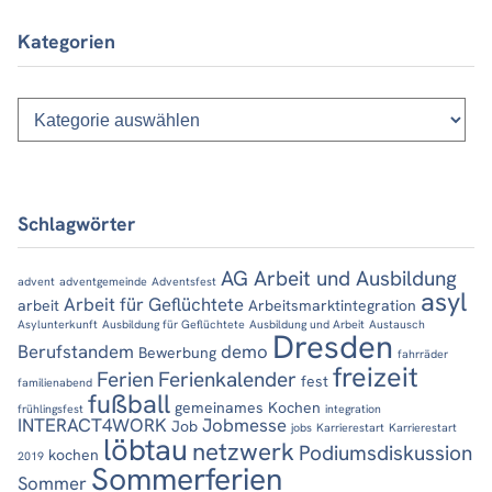
Kategorien
Kategorien
Schlagwörter
AG Arbeit und Ausbildung
advent
adventgemeinde
Adventsfest
asyl
Arbeit für Geflüchtete
arbeit
Arbeitsmarktintegration
Asylunterkunft
Ausbildung für Geflüchtete
Ausbildung und Arbeit
Austausch
Dresden
Berufstandem
demo
Bewerbung
fahrräder
freizeit
Ferien
Ferienkalender
fest
familienabend
fußball
gemeinames Kochen
frühlingsfest
integration
INTERACT4WORK
Jobmesse
Job
jobs
Karrierestart
Karrierestart
löbtau
netzwerk
Podiumsdiskussion
kochen
2019
Sommerferien
Sommer