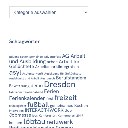
Kategorien
Schlagwörter
AG Arbeit
advent
adventgemeinde
Adventsfest
und Ausbildung
Arbeit für
arbeit
Geflüchtete
Arbeitsmarktintegration
asyl
Asylunterkunft
Ausbildung für Geflüchtete
Berufstandem
Ausbildung und Arbeit
Austausch
Dresden
demo
Bewerbung
Ferien
fahrräder
familienabend
freizeit
Ferienkalender
fest
fußball
gemeinames Kochen
frühlingsfest
INTERACT4WORK
Job
integration
Jobmesse
jobs
Karrierestart
Karrierestart 2019
löbtau
netzwerk
kochen
Podiumsdiskussion
Sommer