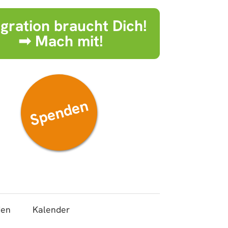
egration braucht Dich!
➟ Mach mit!
Spenden
den
Kalender