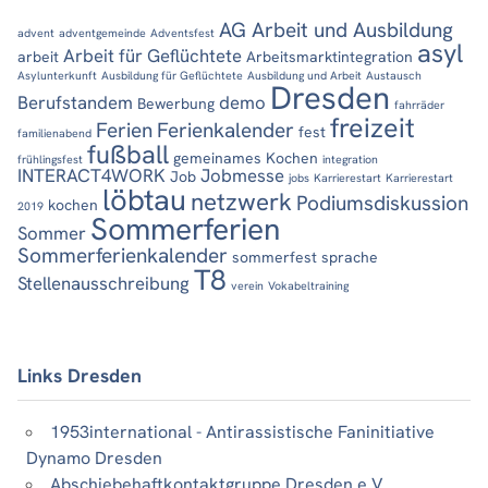
AG Arbeit und Ausbildung
advent
adventgemeinde
Adventsfest
asyl
Arbeit für Geflüchtete
arbeit
Arbeitsmarktintegration
Asylunterkunft
Ausbildung für Geflüchtete
Ausbildung und Arbeit
Austausch
Dresden
Berufstandem
demo
Bewerbung
fahrräder
freizeit
Ferien
Ferienkalender
fest
familienabend
fußball
gemeinames Kochen
frühlingsfest
integration
INTERACT4WORK
Jobmesse
Job
jobs
Karrierestart
Karrierestart
löbtau
netzwerk
Podiumsdiskussion
kochen
2019
Sommerferien
Sommer
Sommerferienkalender
sommerfest
sprache
T8
Stellenausschreibung
verein
Vokabeltraining
Links Dresden
1953international - Antirassistische Faninitiative
Dynamo Dresden
Abschiebehaftkontaktgruppe Dresden e.V.