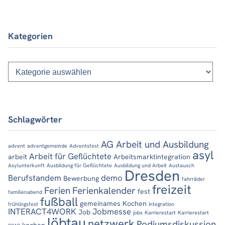
Kategorien
Kategorien
Schlagwörter
AG Arbeit und Ausbildung
advent
adventgemeinde
Adventsfest
asyl
Arbeit für Geflüchtete
arbeit
Arbeitsmarktintegration
Asylunterkunft
Ausbildung für Geflüchtete
Ausbildung und Arbeit
Austausch
Dresden
Berufstandem
demo
Bewerbung
fahrräder
freizeit
Ferien
Ferienkalender
fest
familienabend
fußball
gemeinames Kochen
frühlingsfest
integration
INTERACT4WORK
Jobmesse
Job
jobs
Karrierestart
Karrierestart
löbtau
netzwerk
Podiumsdiskussion
kochen