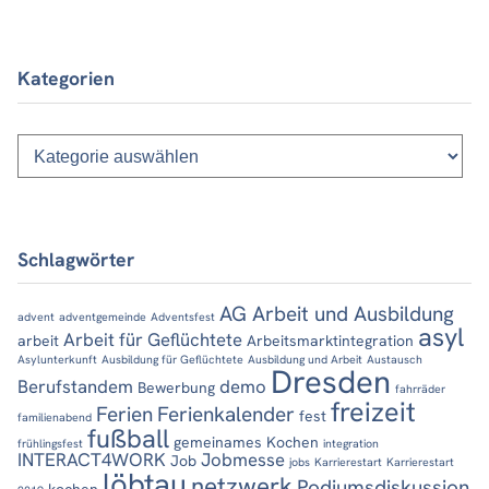
Kategorien
Kategorien
Schlagwörter
AG Arbeit und Ausbildung
advent
adventgemeinde
Adventsfest
asyl
Arbeit für Geflüchtete
arbeit
Arbeitsmarktintegration
Asylunterkunft
Ausbildung für Geflüchtete
Ausbildung und Arbeit
Austausch
Dresden
Berufstandem
demo
Bewerbung
fahrräder
freizeit
Ferien
Ferienkalender
fest
familienabend
fußball
gemeinames Kochen
frühlingsfest
integration
INTERACT4WORK
Jobmesse
Job
jobs
Karrierestart
Karrierestart
löbtau
netzwerk
Podiumsdiskussion
kochen