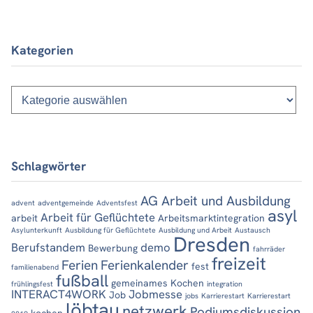
Kategorien
Kategorien
Schlagwörter
AG Arbeit und Ausbildung
advent
adventgemeinde
Adventsfest
asyl
Arbeit für Geflüchtete
arbeit
Arbeitsmarktintegration
Asylunterkunft
Ausbildung für Geflüchtete
Ausbildung und Arbeit
Austausch
Dresden
Berufstandem
demo
Bewerbung
fahrräder
freizeit
Ferien
Ferienkalender
fest
familienabend
fußball
gemeinames Kochen
frühlingsfest
integration
INTERACT4WORK
Jobmesse
Job
jobs
Karrierestart
Karrierestart
löbtau
netzwerk
Podiumsdiskussion
kochen