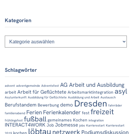
Kategorien
Kategorien
Schlagwörter
AG Arbeit und Ausbildung
advent
adventgemeinde
Adventsfest
asyl
Arbeit für Geflüchtete
arbeit
Arbeitsmarktintegration
Asylunterkunft
Ausbildung für Geflüchtete
Ausbildung und Arbeit
Austausch
Dresden
Berufstandem
demo
Bewerbung
fahrräder
freizeit
Ferien
Ferienkalender
fest
familienabend
fußball
gemeinames Kochen
frühlingsfest
integration
INTERACT4WORK
Jobmesse
Job
jobs
Karrierestart
Karrierestart
löbtau
netzwerk
Podiumsdiskussion
kochen
2019