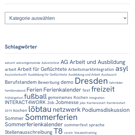
Kategorien
Schlagwörter
AG Arbeit und Ausbildung
advent
adventgemeinde
Adventsfest
asyl
Arbeit für Geflüchtete
arbeit
Arbeitsmarktintegration
Asylunterkunft
Ausbildung für Geflüchtete
Ausbildung und Arbeit
Austausch
Dresden
Berufstandem
demo
Bewerbung
fahrräder
freizeit
Ferien
Ferienkalender
fest
familienabend
fußball
gemeinames Kochen
frühlingsfest
integration
INTERACT4WORK
Jobmesse
Job
jobs
Karrierestart
Karrierestart
löbtau
netzwerk
Podiumsdiskussion
kochen
2019
Sommerferien
Sommer
Sommerferienkalender
sommerfest
sprache
T8
Stellenausschreibung
verein
Vokabeltraining