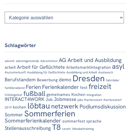
Kategorien
Schlagwörter
AG Arbeit und Ausbildung
advent
adventgemeinde
Adventsfest
asyl
Arbeit für Geflüchtete
arbeit
Arbeitsmarktintegration
Asylunterkunft
Ausbildung für Geflüchtete
Ausbildung und Arbeit
Austausch
Dresden
Berufstandem
demo
Bewerbung
fahrräder
freizeit
Ferien
Ferienkalender
fest
familienabend
fußball
gemeinames Kochen
frühlingsfest
integration
INTERACT4WORK
Jobmesse
Job
jobs
Karrierestart
Karrierestart
löbtau
netzwerk
Podiumsdiskussion
kochen
2019
Sommerferien
Sommer
Sommerferienkalender
sommerfest
sprache
T8
Stellenausschreibung
verein
Vokabeltraining