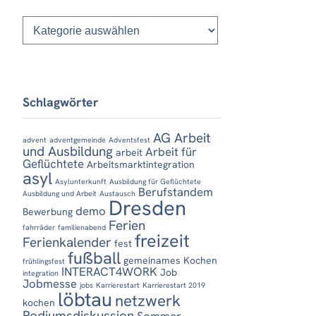
Kategorien
Schlagwörter
AG Arbeit
advent
adventgemeinde
Adventsfest
und Ausbildung
Arbeit für
arbeit
Geflüchtete
Arbeitsmarktintegration
asyl
Asylunterkunft
Ausbildung für Geflüchtete
Berufstandem
Ausbildung und Arbeit
Austausch
Dresden
demo
Bewerbung
Ferien
fahrräder
familienabend
freizeit
Ferienkalender
fest
fußball
gemeinames Kochen
frühlingsfest
INTERACT4WORK
Job
integration
Jobmesse
jobs
Karrierestart
Karrierestart 2019
löbtau
netzwerk
kochen
Podiumsdiskussion
Sommer