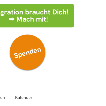
egration braucht Dich!
➟ Mach mit!
Spenden
den
Kalender