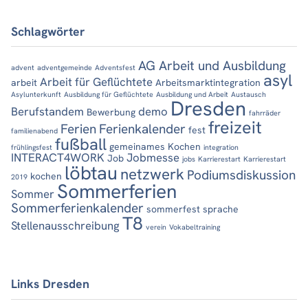
Schlagwörter
AG Arbeit und Ausbildung
advent
adventgemeinde
Adventsfest
asyl
Arbeit für Geflüchtete
arbeit
Arbeitsmarktintegration
Asylunterkunft
Ausbildung für Geflüchtete
Ausbildung und Arbeit
Austausch
Dresden
Berufstandem
demo
Bewerbung
fahrräder
freizeit
Ferien
Ferienkalender
fest
familienabend
fußball
gemeinames Kochen
frühlingsfest
integration
INTERACT4WORK
Jobmesse
Job
jobs
Karrierestart
Karrierestart
löbtau
netzwerk
Podiumsdiskussion
kochen
2019
Sommerferien
Sommer
Sommerferienkalender
sommerfest
sprache
T8
Stellenausschreibung
verein
Vokabeltraining
Links Dresden