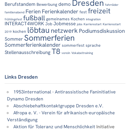
Dresden
Berufstandem
demo
Bewerbung
fahrräder
freizeit
Ferien
Ferienkalender
fest
familienabend
fußball
gemeinames Kochen
frühlingsfest
integration
INTERACT4WORK
Jobmesse
Job
jobs
Karrierestart
Karrierestart
löbtau
netzwerk
Podiumsdiskussion
kochen
2019
Sommerferien
Sommer
Sommerferienkalender
sommerfest
sprache
T8
Stellenausschreibung
verein
Vokabeltraining
Links Dresden
1953international - Antirassistische Faninitiative
Dynamo Dresden
Abschiebehaftkontaktgruppe Dresden e.V.
Afropa e. V. - Verein für afrikanisch-europäische
Verständigung
Aktion für Toleranz und Menschlichkeit
Initiative