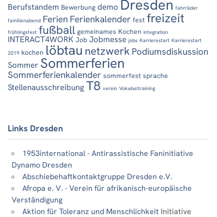
Dresden
Berufstandem
demo
Bewerbung
fahrräder
freizeit
Ferien
Ferienkalender
fest
familienabend
fußball
gemeinames Kochen
frühlingsfest
integration
INTERACT4WORK
Jobmesse
Job
jobs
Karrierestart
Karrierestart
löbtau
netzwerk
Podiumsdiskussion
kochen
2019
Sommerferien
Sommer
Sommerferienkalender
sommerfest
sprache
T8
Stellenausschreibung
verein
Vokabeltraining
Links Dresden
1953international - Antirassistische Faninitiative
Dynamo Dresden
Abschiebehaftkontaktgruppe Dresden e.V.
Afropa e. V. - Verein für afrikanisch-europäische
Verständigung
Aktion für Toleranz und Menschlichkeit
Initiative