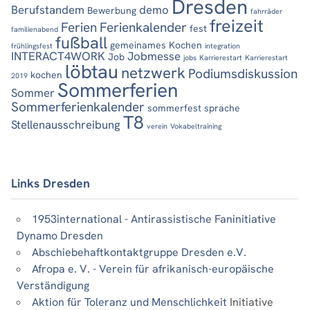
Dresden
Berufstandem
demo
Bewerbung
fahrräder
freizeit
Ferien
Ferienkalender
fest
familienabend
fußball
gemeinames Kochen
frühlingsfest
integration
INTERACT4WORK
Jobmesse
Job
jobs
Karrierestart
Karrierestart
löbtau
netzwerk
Podiumsdiskussion
kochen
2019
Sommerferien
Sommer
Sommerferienkalender
sommerfest
sprache
T8
Stellenausschreibung
verein
Vokabeltraining
Links Dresden
1953international - Antirassistische Faninitiative
Dynamo Dresden
Abschiebehaftkontaktgruppe Dresden e.V.
Afropa e. V. - Verein für afrikanisch-europäische
Verständigung
Aktion für Toleranz und Menschlichkeit
Initiative