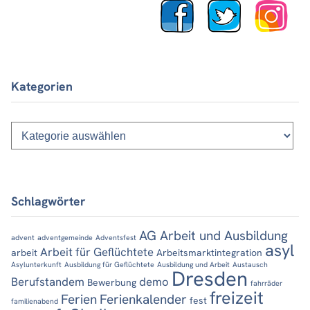
Kategorien
Kategorien
Schlagwörter
AG Arbeit und Ausbildung
advent
adventgemeinde
Adventsfest
asyl
Arbeit für Geflüchtete
arbeit
Arbeitsmarktintegration
Asylunterkunft
Ausbildung für Geflüchtete
Ausbildung und Arbeit
Austausch
Dresden
Berufstandem
demo
Bewerbung
fahrräder
freizeit
Ferien
Ferienkalender
fest
familienabend