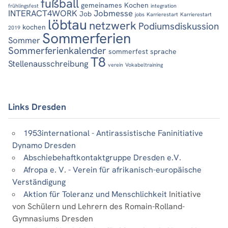
fußball
gemeinames Kochen
frühlingsfest
integration
INTERACT4WORK
Jobmesse
Job
jobs
Karrierestart
Karrierestart
löbtau
netzwerk
Podiumsdiskussion
kochen
2019
Sommerferien
Sommer
Sommerferienkalender
sommerfest
sprache
T8
Stellenausschreibung
verein
Vokabeltraining
Links Dresden
1953international - Antirassistische Faninitiative
Dynamo Dresden
Abschiebehaftkontaktgruppe Dresden e.V.
Afropa e. V. - Verein für afrikanisch-europäische
Verständigung
Aktion für Toleranz und Menschlichkeit
Initiative
von Schülern und Lehrern des Romain-Rolland-
Gymnasiums Dresden