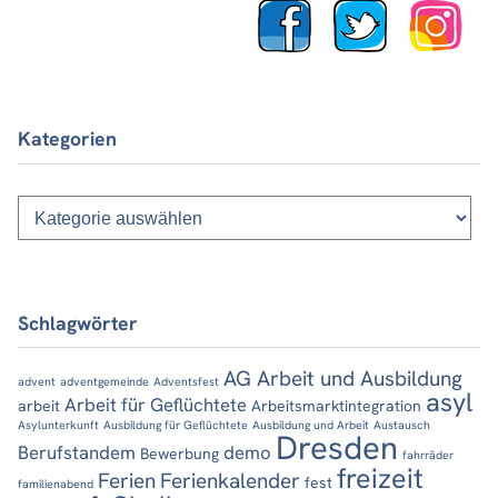
Kategorien
Kategorien
Schlagwörter
AG Arbeit und Ausbildung
advent
adventgemeinde
Adventsfest
asyl
Arbeit für Geflüchtete
arbeit
Arbeitsmarktintegration
Asylunterkunft
Ausbildung für Geflüchtete
Ausbildung und Arbeit
Austausch
Dresden
Berufstandem
demo
Bewerbung
fahrräder
freizeit
Ferien
Ferienkalender
fest
familienabend