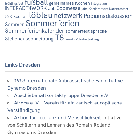
fußball
gemeinames Kochen
frühlingsfest
integration
INTERACT4WORK
Jobmesse
Job
jobs
Karrierestart
Karrierestart
löbtau
netzwerk
Podiumsdiskussion
kochen
2019
Sommerferien
Sommer
Sommerferienkalender
sommerfest
sprache
T8
Stellenausschreibung
verein
Vokabeltraining
Links Dresden
1953international - Antirassistische Faninitiative
Dynamo Dresden
Abschiebehaftkontaktgruppe Dresden e.V.
Afropa e. V. - Verein für afrikanisch-europäische
Verständigung
Aktion für Toleranz und Menschlichkeit
Initiative
von Schülern und Lehrern des Romain-Rolland-
Gymnasiums Dresden