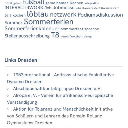
fußball
gemeinames Kochen
frühlingsfest
integration
INTERACT4WORK
Jobmesse
Job
jobs
Karrierestart
Karrierestart
löbtau
netzwerk
Podiumsdiskussion
kochen
2019
Sommerferien
Sommer
Sommerferienkalender
sommerfest
sprache
T8
Stellenausschreibung
verein
Vokabeltraining
Links Dresden
1953international - Antirassistische Faninitiative
Dynamo Dresden
Abschiebehaftkontaktgruppe Dresden e.V.
Afropa e. V. - Verein für afrikanisch-europäische
Verständigung
Aktion für Toleranz und Menschlichkeit
Initiative
von Schülern und Lehrern des Romain-Rolland-
Gymnasiums Dresden