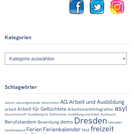
Kategorien
Kategorien
Schlagwörter
AG Arbeit und Ausbildung
advent
adventgemeinde
Adventsfest
asyl
Arbeit für Geflüchtete
arbeit
Arbeitsmarktintegration
Asylunterkunft
Ausbildung für Geflüchtete
Ausbildung und Arbeit
Austausch
Dresden
Berufstandem
demo
Bewerbung
fahrräder
freizeit
Ferien
Ferienkalender
fest
familienabend