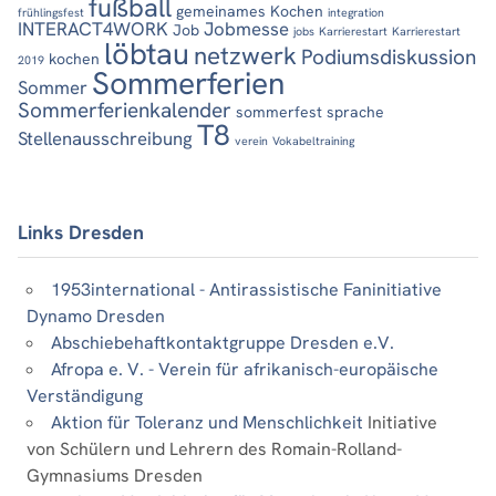
fußball
gemeinames Kochen
frühlingsfest
integration
INTERACT4WORK
Jobmesse
Job
jobs
Karrierestart
Karrierestart
löbtau
netzwerk
Podiumsdiskussion
kochen
2019
Sommerferien
Sommer
Sommerferienkalender
sommerfest
sprache
T8
Stellenausschreibung
verein
Vokabeltraining
Links Dresden
1953international - Antirassistische Faninitiative
Dynamo Dresden
Abschiebehaftkontaktgruppe Dresden e.V.
Afropa e. V. - Verein für afrikanisch-europäische
Verständigung
Aktion für Toleranz und Menschlichkeit
Initiative
von Schülern und Lehrern des Romain-Rolland-
Gymnasiums Dresden