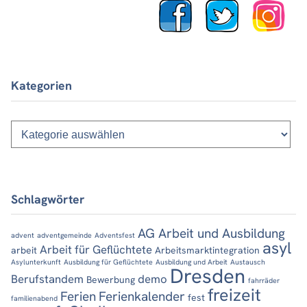
Kategorien
Kategorien
Schlagwörter
AG Arbeit und Ausbildung
advent
adventgemeinde
Adventsfest
asyl
Arbeit für Geflüchtete
arbeit
Arbeitsmarktintegration
Asylunterkunft
Ausbildung für Geflüchtete
Ausbildung und Arbeit
Austausch
Dresden
Berufstandem
demo
Bewerbung
fahrräder
freizeit
Ferien
Ferienkalender
fest
familienabend