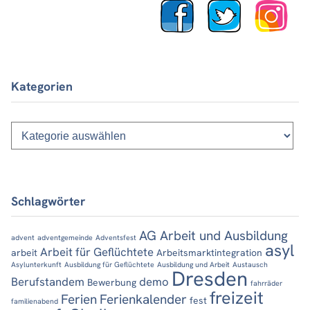
Kategorien
Kategorien
Schlagwörter
AG Arbeit und Ausbildung
advent
adventgemeinde
Adventsfest
asyl
Arbeit für Geflüchtete
arbeit
Arbeitsmarktintegration
Asylunterkunft
Ausbildung für Geflüchtete
Ausbildung und Arbeit
Austausch
Dresden
Berufstandem
demo
Bewerbung
fahrräder
freizeit
Ferien
Ferienkalender
fest
familienabend