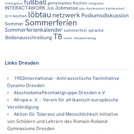
fußball
gemeinames Kochen
frühlingsfest
integration
INTERACT4WORK
Jobmesse
Job
jobs
Karrierestart
Karrierestart
löbtau
netzwerk
Podiumsdiskussion
kochen
2019
Sommerferien
Sommer
Sommerferienkalender
sommerfest
sprache
T8
Stellenausschreibung
verein
Vokabeltraining
Links Dresden
1953international - Antirassistische Faninitiative
Dynamo Dresden
Abschiebehaftkontaktgruppe Dresden e.V.
Afropa e. V. - Verein für afrikanisch-europäische
Verständigung
Aktion für Toleranz und Menschlichkeit
Initiative
von Schülern und Lehrern des Romain-Rolland-
Gymnasiums Dresden