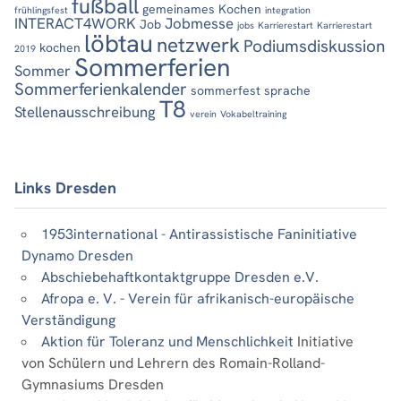
fußball
gemeinames Kochen
frühlingsfest
integration
INTERACT4WORK
Jobmesse
Job
jobs
Karrierestart
Karrierestart
löbtau
netzwerk
Podiumsdiskussion
kochen
2019
Sommerferien
Sommer
Sommerferienkalender
sommerfest
sprache
T8
Stellenausschreibung
verein
Vokabeltraining
Links Dresden
1953international - Antirassistische Faninitiative
Dynamo Dresden
Abschiebehaftkontaktgruppe Dresden e.V.
Afropa e. V. - Verein für afrikanisch-europäische
Verständigung
Aktion für Toleranz und Menschlichkeit
Initiative
von Schülern und Lehrern des Romain-Rolland-
Gymnasiums Dresden