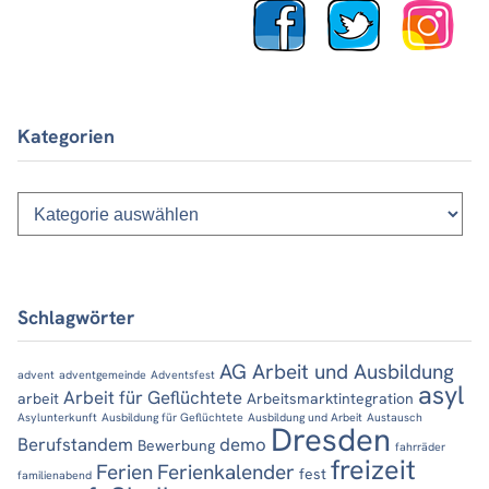
Kategorien
Kategorien
Schlagwörter
AG Arbeit und Ausbildung
advent
adventgemeinde
Adventsfest
asyl
Arbeit für Geflüchtete
arbeit
Arbeitsmarktintegration
Asylunterkunft
Ausbildung für Geflüchtete
Ausbildung und Arbeit
Austausch
Dresden
Berufstandem
demo
Bewerbung
fahrräder
freizeit
Ferien
Ferienkalender
fest
familienabend