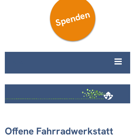
Spenden
MENÜ
Offene Fahrradwerkstatt