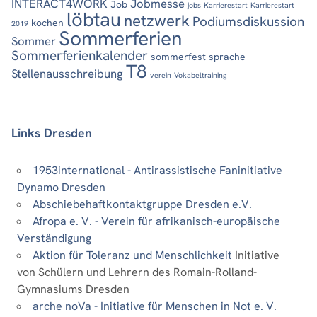
INTERACT4WORK
Jobmesse
Job
jobs
Karrierestart
Karrierestart
löbtau
netzwerk
Podiumsdiskussion
kochen
2019
Sommerferien
Sommer
Sommerferienkalender
sommerfest
sprache
T8
Stellenausschreibung
verein
Vokabeltraining
Links Dresden
1953international - Antirassistische Faninitiative
Dynamo Dresden
Abschiebehaftkontaktgruppe Dresden e.V.
Afropa e. V. - Verein für afrikanisch-europäische
Verständigung
Aktion für Toleranz und Menschlichkeit
Initiative
von Schülern und Lehrern des Romain-Rolland-
Gymnasiums Dresden
arche noVa - Initiative für Menschen in Not e. V.