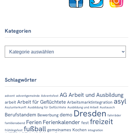
Kategorien
Kategorien
Schlagwörter
AG Arbeit und Ausbildung
advent
adventgemeinde
Adventsfest
asyl
Arbeit für Geflüchtete
arbeit
Arbeitsmarktintegration
Asylunterkunft
Ausbildung für Geflüchtete
Ausbildung und Arbeit
Austausch
Dresden
Berufstandem
demo
Bewerbung
fahrräder
freizeit
Ferien
Ferienkalender
fest
familienabend
fußball
gemeinames Kochen
frühlingsfest
integration