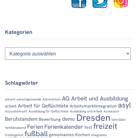
Kategorien
Kategorien
Schlagwörter
AG Arbeit und Ausbildung
advent
adventgemeinde
Adventsfest
asyl
Arbeit für Geflüchtete
arbeit
Arbeitsmarktintegration
Asylunterkunft
Ausbildung für Geflüchtete
Ausbildung und Arbeit
Austausch
Dresden
Berufstandem
demo
Bewerbung
fahrräder
freizeit
Ferien
Ferienkalender
fest
familienabend
fußball
gemeinames Kochen
frühlingsfest
integration