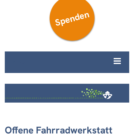
Spenden
MENÜ
Offene Fahrradwerkstatt