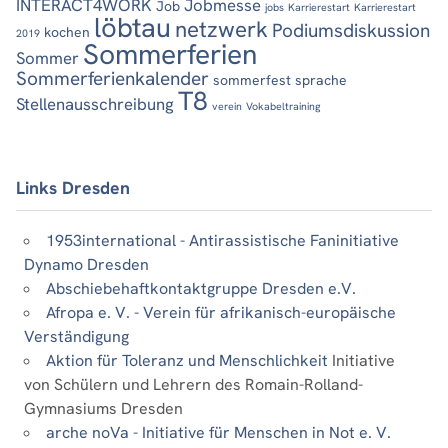
INTERACT4WORK
Jobmesse
Job
jobs
Karrierestart
Karrierestart
löbtau
netzwerk
Podiumsdiskussion
kochen
2019
Sommerferien
Sommer
Sommerferienkalender
sommerfest
sprache
T8
Stellenausschreibung
verein
Vokabeltraining
Links Dresden
1953international - Antirassistische Faninitiative
Dynamo Dresden
Abschiebehaftkontaktgruppe Dresden e.V.
Afropa e. V. - Verein für afrikanisch-europäische
Verständigung
Aktion für Toleranz und Menschlichkeit
Initiative
von Schülern und Lehrern des Romain-Rolland-
Gymnasiums Dresden
arche noVa - Initiative für Menschen in Not e. V.