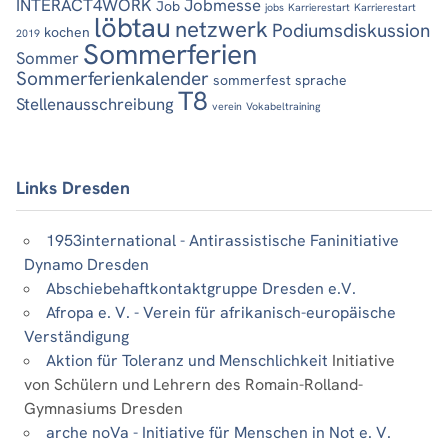
INTERACT4WORK
Jobmesse
Job
jobs
Karrierestart
Karrierestart
löbtau
netzwerk
Podiumsdiskussion
kochen
2019
Sommerferien
Sommer
Sommerferienkalender
sommerfest
sprache
T8
Stellenausschreibung
verein
Vokabeltraining
Links Dresden
1953international - Antirassistische Faninitiative
Dynamo Dresden
Abschiebehaftkontaktgruppe Dresden e.V.
Afropa e. V. - Verein für afrikanisch-europäische
Verständigung
Aktion für Toleranz und Menschlichkeit
Initiative
von Schülern und Lehrern des Romain-Rolland-
Gymnasiums Dresden
arche noVa - Initiative für Menschen in Not e. V.