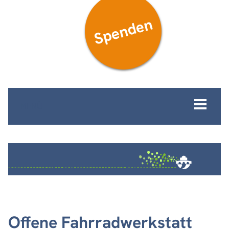
Spenden
MENÜ
Offene Fahrradwerkstatt