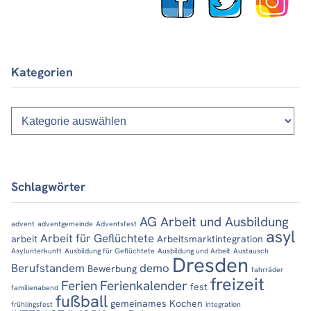
Kategorien
Kategorien
Schlagwörter
AG Arbeit und Ausbildung
advent
adventgemeinde
Adventsfest
asyl
Arbeit für Geflüchtete
arbeit
Arbeitsmarktintegration
Asylunterkunft
Ausbildung für Geflüchtete
Ausbildung und Arbeit
Austausch
Dresden
Berufstandem
demo
Bewerbung
fahrräder
freizeit
Ferien
Ferienkalender
fest
familienabend
fußball
gemeinames Kochen
frühlingsfest
integration