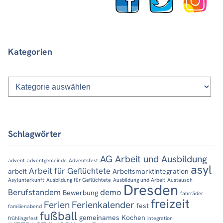
Kategorien
Kategorien
Schlagwörter
AG Arbeit und Ausbildung
advent
adventgemeinde
Adventsfest
asyl
Arbeit für Geflüchtete
arbeit
Arbeitsmarktintegration
Asylunterkunft
Ausbildung für Geflüchtete
Ausbildung und Arbeit
Austausch
Dresden
Berufstandem
demo
Bewerbung
fahrräder
freizeit
Ferien
Ferienkalender
fest
familienabend
fußball
gemeinames Kochen
frühlingsfest
integration