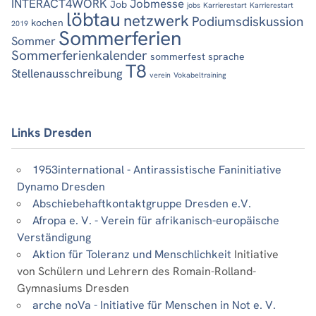
INTERACT4WORK
Jobmesse
Job
jobs
Karrierestart
Karrierestart
löbtau
netzwerk
Podiumsdiskussion
kochen
2019
Sommerferien
Sommer
Sommerferienkalender
sommerfest
sprache
T8
Stellenausschreibung
verein
Vokabeltraining
Links Dresden
1953international - Antirassistische Faninitiative
Dynamo Dresden
Abschiebehaftkontaktgruppe Dresden e.V.
Afropa e. V. - Verein für afrikanisch-europäische
Verständigung
Aktion für Toleranz und Menschlichkeit
Initiative
von Schülern und Lehrern des Romain-Rolland-
Gymnasiums Dresden
arche noVa - Initiative für Menschen in Not e. V.