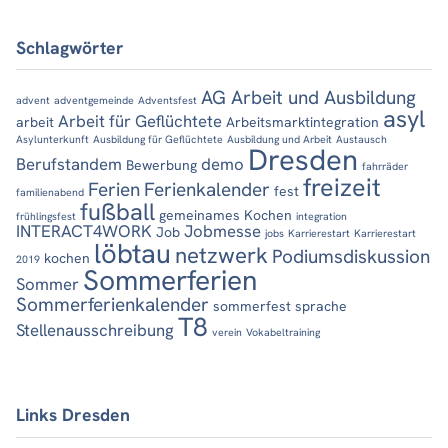
Schlagwörter
AG Arbeit und Ausbildung
advent
adventgemeinde
Adventsfest
asyl
Arbeit für Geflüchtete
arbeit
Arbeitsmarktintegration
Asylunterkunft
Ausbildung für Geflüchtete
Ausbildung und Arbeit
Austausch
Dresden
Berufstandem
demo
Bewerbung
fahrräder
freizeit
Ferien
Ferienkalender
fest
familienabend
fußball
gemeinames Kochen
frühlingsfest
integration
INTERACT4WORK
Jobmesse
Job
jobs
Karrierestart
Karrierestart
löbtau
netzwerk
Podiumsdiskussion
kochen
2019
Sommerferien
Sommer
Sommerferienkalender
sommerfest
sprache
T8
Stellenausschreibung
verein
Vokabeltraining
Links Dresden