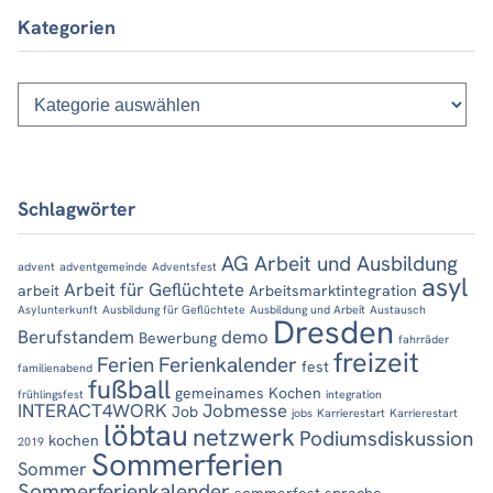
Kategorien
Kategorien
Schlagwörter
AG Arbeit und Ausbildung
advent
adventgemeinde
Adventsfest
asyl
Arbeit für Geflüchtete
arbeit
Arbeitsmarktintegration
Asylunterkunft
Ausbildung für Geflüchtete
Ausbildung und Arbeit
Austausch
Dresden
Berufstandem
demo
Bewerbung
fahrräder
freizeit
Ferien
Ferienkalender
fest
familienabend
fußball
gemeinames Kochen
frühlingsfest
integration
INTERACT4WORK
Jobmesse
Job
jobs
Karrierestart
Karrierestart
löbtau
netzwerk
Podiumsdiskussion
kochen
2019
Sommerferien
Sommer
Sommerferienkalender