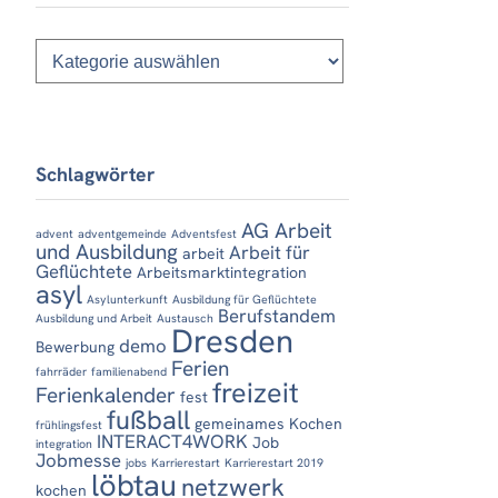
Kategorien
Schlagwörter
AG Arbeit
advent
adventgemeinde
Adventsfest
und Ausbildung
Arbeit für
arbeit
Geflüchtete
Arbeitsmarktintegration
asyl
Asylunterkunft
Ausbildung für Geflüchtete
Berufstandem
Ausbildung und Arbeit
Austausch
Dresden
demo
Bewerbung
Ferien
fahrräder
familienabend
freizeit
Ferienkalender
fest
fußball
gemeinames Kochen
frühlingsfest
INTERACT4WORK
Job
integration
Jobmesse
jobs
Karrierestart
Karrierestart 2019
löbtau
netzwerk
kochen