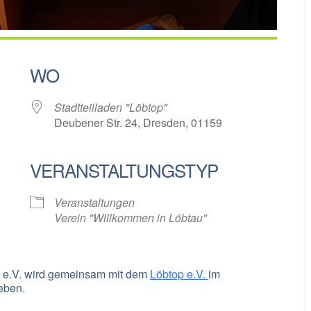
WO
Stadtteilladen "Löbtop"
Deubener Str. 24, Dresden, 01159
VERANSTALTUNGSTYP
oogle Kalender
iCalendar
Veranstaltungen
Verein "Willkommen in Löbtau"
 e.V. wird gemeinsam mit dem
Löbtop e.V.
im
ieben.