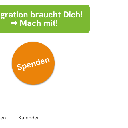
egration braucht Dich!
➟ Mach mit!
Spenden
den
Kalender