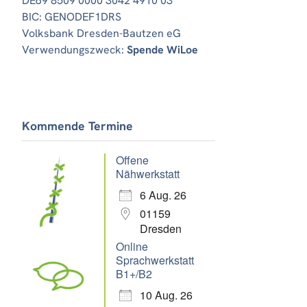
DE69 8509 0000 3042 4910 03
BIC: GENODEF1DRS
Volksbank Dresden-Bautzen eG
Verwendungszweck:
Spende WiLoe
Kommende Termine
Offene
Nähwerkstatt
6 Aug. 26
01159
Dresden
Online
Sprachwerkstatt
B1+/B2
10 Aug. 26