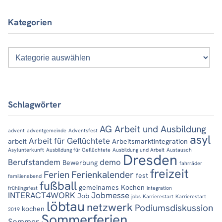
Kategorien
Kategorien
Schlagwörter
AG Arbeit und Ausbildung
advent
adventgemeinde
Adventsfest
asyl
Arbeit für Geflüchtete
arbeit
Arbeitsmarktintegration
Asylunterkunft
Ausbildung für Geflüchtete
Ausbildung und Arbeit
Austausch
Dresden
Berufstandem
demo
Bewerbung
fahrräder
freizeit
Ferien
Ferienkalender
fest
familienabend
fußball
gemeinames Kochen
frühlingsfest
integration
INTERACT4WORK
Jobmesse
Job
jobs
Karrierestart
Karrierestart
löbtau
netzwerk
Podiumsdiskussion
kochen
2019
Sommerferien
Sommer