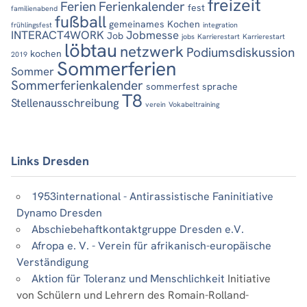
freizeit
Ferien
Ferienkalender
fest
familienabend
fußball
gemeinames Kochen
frühlingsfest
integration
INTERACT4WORK
Jobmesse
Job
jobs
Karrierestart
Karrierestart
löbtau
netzwerk
Podiumsdiskussion
kochen
2019
Sommerferien
Sommer
Sommerferienkalender
sommerfest
sprache
T8
Stellenausschreibung
verein
Vokabeltraining
Links Dresden
1953international - Antirassistische Faninitiative
Dynamo Dresden
Abschiebehaftkontaktgruppe Dresden e.V.
Afropa e. V. - Verein für afrikanisch-europäische
Verständigung
Aktion für Toleranz und Menschlichkeit
Initiative
von Schülern und Lehrern des Romain-Rolland-