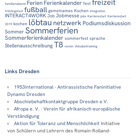
freizeit
Ferien
Ferienkalender
fest
familienabend
fußball
gemeinames Kochen
frühlingsfest
integration
INTERACT4WORK
Jobmesse
Job
jobs
Karrierestart
Karrierestart
löbtau
netzwerk
Podiumsdiskussion
kochen
2019
Sommerferien
Sommer
Sommerferienkalender
sommerfest
sprache
T8
Stellenausschreibung
verein
Vokabeltraining
Links Dresden
1953international - Antirassistische Faninitiative
Dynamo Dresden
Abschiebehaftkontaktgruppe Dresden e.V.
Afropa e. V. - Verein für afrikanisch-europäische
Verständigung
Aktion für Toleranz und Menschlichkeit
Initiative
von Schülern und Lehrern des Romain-Rolland-