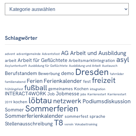
Kategorien
Schlagwörter
AG Arbeit und Ausbildung
advent
adventgemeinde
Adventsfest
asyl
Arbeit für Geflüchtete
arbeit
Arbeitsmarktintegration
Asylunterkunft
Ausbildung für Geflüchtete
Ausbildung und Arbeit
Austausch
Dresden
Berufstandem
demo
Bewerbung
fahrräder
freizeit
Ferien
Ferienkalender
fest
familienabend
fußball
gemeinames Kochen
frühlingsfest
integration
INTERACT4WORK
Jobmesse
Job
jobs
Karrierestart
Karrierestart
löbtau
netzwerk
Podiumsdiskussion
kochen
2019
Sommerferien
Sommer
Sommerferienkalender
sommerfest
sprache
T8
Stellenausschreibung
verein
Vokabeltraining