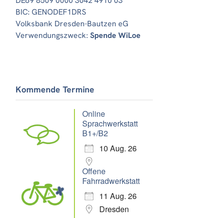
DE69 8509 0000 3042 4910 03
BIC: GENODEF1DRS
Volksbank Dresden-Bautzen eG
Verwendungszweck:
Spende WiLoe
Office 365
Outlook Live
Kommende Termine
Online
Sprachwerkstatt
B1+/B2
10 Aug. 26
Offene
Fahrradwerkstatt
11 Aug. 26
Dresden