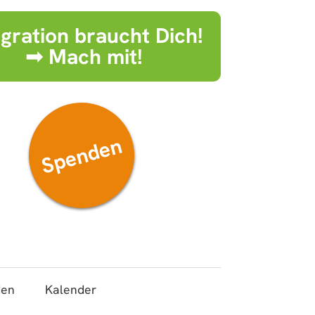
egration braucht Dich!
➟ Mach mit!
Spenden
den
Kalender