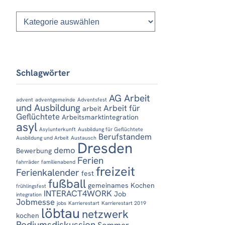
Kategorien
Schlagwörter
AG Arbeit
advent
adventgemeinde
Adventsfest
und Ausbildung
Arbeit für
arbeit
Geflüchtete
Arbeitsmarktintegration
asyl
Asylunterkunft
Ausbildung für Geflüchtete
Berufstandem
Ausbildung und Arbeit
Austausch
Dresden
demo
Bewerbung
Ferien
fahrräder
familienabend
freizeit
Ferienkalender
fest
fußball
gemeinames Kochen
frühlingsfest
INTERACT4WORK
Job
integration
Jobmesse
jobs
Karrierestart
Karrierestart 2019
löbtau
netzwerk
kochen
Podiumsdiskussion
Sommer