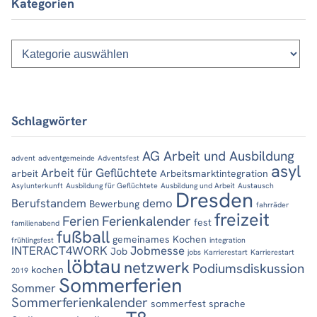
Kategorien
Kategorien
Schlagwörter
AG Arbeit und Ausbildung
advent
adventgemeinde
Adventsfest
asyl
Arbeit für Geflüchtete
arbeit
Arbeitsmarktintegration
Asylunterkunft
Ausbildung für Geflüchtete
Ausbildung und Arbeit
Austausch
Dresden
Berufstandem
demo
Bewerbung
fahrräder
freizeit
Ferien
Ferienkalender
fest
familienabend
fußball
gemeinames Kochen
frühlingsfest
integration
INTERACT4WORK
Jobmesse
Job
jobs
Karrierestart
Karrierestart
löbtau
netzwerk
Podiumsdiskussion
kochen
2019
Sommerferien
Sommer
Sommerferienkalender
sommerfest
sprache