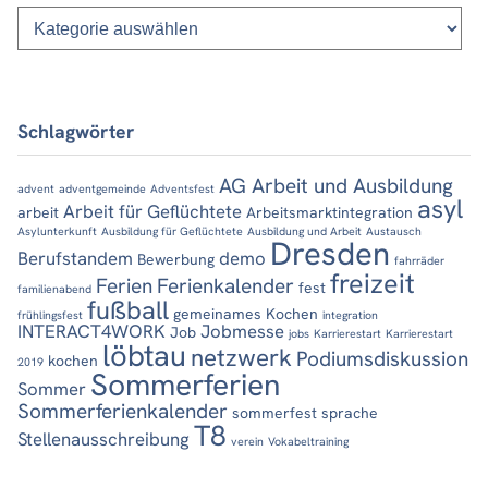
Kategorien
Schlagwörter
AG Arbeit und Ausbildung
advent
adventgemeinde
Adventsfest
asyl
Arbeit für Geflüchtete
arbeit
Arbeitsmarktintegration
Asylunterkunft
Ausbildung für Geflüchtete
Ausbildung und Arbeit
Austausch
Dresden
Berufstandem
demo
Bewerbung
fahrräder
freizeit
Ferien
Ferienkalender
fest
familienabend
fußball
gemeinames Kochen
frühlingsfest
integration
INTERACT4WORK
Jobmesse
Job
jobs
Karrierestart
Karrierestart
löbtau
netzwerk
Podiumsdiskussion
kochen
2019
Sommerferien
Sommer
Sommerferienkalender
sommerfest
sprache
T8
Stellenausschreibung
verein
Vokabeltraining