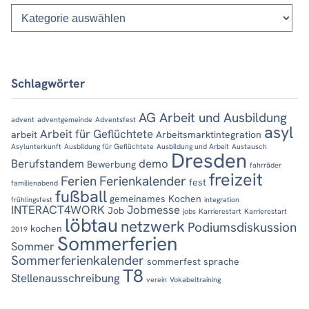
Kategorien
Schlagwörter
AG Arbeit und Ausbildung
advent
adventgemeinde
Adventsfest
asyl
Arbeit für Geflüchtete
arbeit
Arbeitsmarktintegration
Asylunterkunft
Ausbildung für Geflüchtete
Ausbildung und Arbeit
Austausch
Dresden
Berufstandem
demo
Bewerbung
fahrräder
freizeit
Ferien
Ferienkalender
fest
familienabend
fußball
gemeinames Kochen
frühlingsfest
integration
INTERACT4WORK
Jobmesse
Job
jobs
Karrierestart
Karrierestart
löbtau
netzwerk
Podiumsdiskussion
kochen
2019
Sommerferien
Sommer
Sommerferienkalender
sommerfest
sprache
T8
Stellenausschreibung
verein
Vokabeltraining