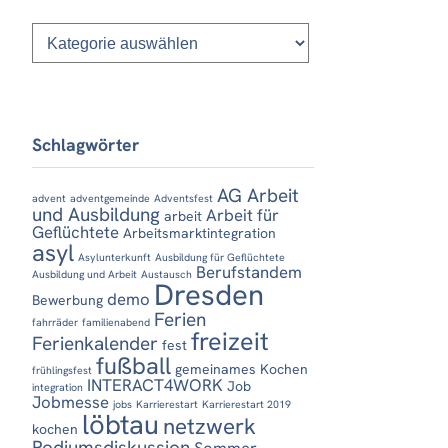
Kategorien
Schlagwörter
AG Arbeit
advent
adventgemeinde
Adventsfest
und Ausbildung
Arbeit für
arbeit
Geflüchtete
Arbeitsmarktintegration
asyl
Asylunterkunft
Ausbildung für Geflüchtete
Berufstandem
Ausbildung und Arbeit
Austausch
Dresden
demo
Bewerbung
Ferien
fahrräder
familienabend
freizeit
Ferienkalender
fest
fußball
gemeinames Kochen
frühlingsfest
INTERACT4WORK
Job
integration
Jobmesse
jobs
Karrierestart
Karrierestart 2019
löbtau
netzwerk
kochen
Podiumsdiskussion
Sommer