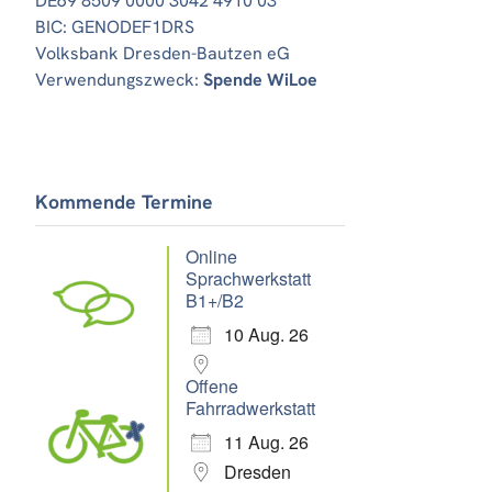
DE69 8509 0000 3042 4910 03
BIC: GENODEF1DRS
Volksbank Dresden-Bautzen eG
Verwendungszweck:
Spende WiLoe
Office 365
Outlook Live
Kommende Termine
Online
Sprachwerkstatt
B1+/B2
10 Aug. 26
Offene
Fahrradwerkstatt
11 Aug. 26
Dresden