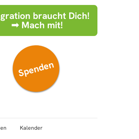
egration braucht Dich!
➟ Mach mit!
Spenden
den
Kalender