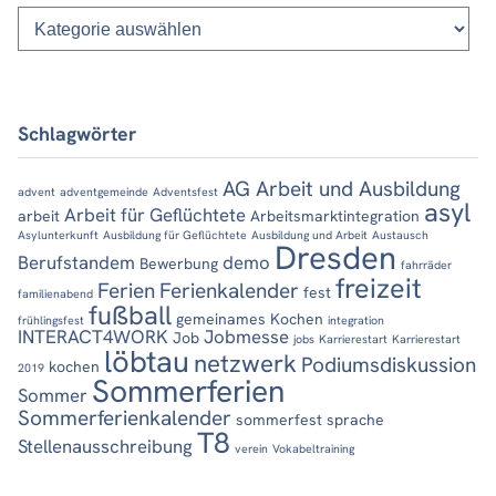
Kategorien
Schlagwörter
AG Arbeit und Ausbildung
advent
adventgemeinde
Adventsfest
asyl
Arbeit für Geflüchtete
arbeit
Arbeitsmarktintegration
Asylunterkunft
Ausbildung für Geflüchtete
Ausbildung und Arbeit
Austausch
Dresden
Berufstandem
demo
Bewerbung
fahrräder
freizeit
Ferien
Ferienkalender
fest
familienabend
fußball
gemeinames Kochen
frühlingsfest
integration
INTERACT4WORK
Jobmesse
Job
jobs
Karrierestart
Karrierestart
löbtau
netzwerk
Podiumsdiskussion
kochen
2019
Sommerferien
Sommer
Sommerferienkalender
sommerfest
sprache
T8
Stellenausschreibung
verein
Vokabeltraining