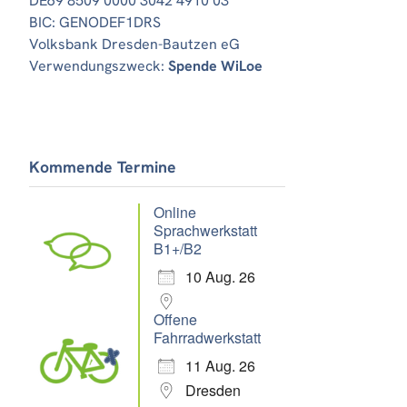
DE69 8509 0000 3042 4910 03
BIC: GENODEF1DRS
Volksbank Dresden-Bautzen eG
Verwendungszweck:
Spende WiLoe
Office 365
Outlook Live
Kommende Termine
Online
Sprachwerkstatt
B1+/B2
10 Aug. 26
Offene
Fahrradwerkstatt
11 Aug. 26
Dresden