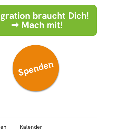
egration braucht Dich!
➟ Mach mit!
Spenden
den
Kalender