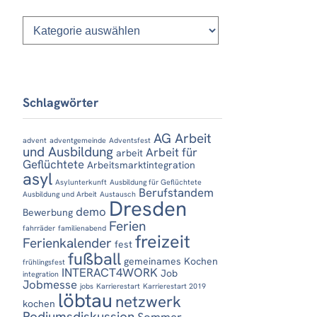
Kategorien
Schlagwörter
AG Arbeit
advent
adventgemeinde
Adventsfest
und Ausbildung
Arbeit für
arbeit
Geflüchtete
Arbeitsmarktintegration
asyl
Asylunterkunft
Ausbildung für Geflüchtete
Berufstandem
Ausbildung und Arbeit
Austausch
Dresden
demo
Bewerbung
Ferien
fahrräder
familienabend
freizeit
Ferienkalender
fest
fußball
gemeinames Kochen
frühlingsfest
INTERACT4WORK
Job
integration
Jobmesse
jobs
Karrierestart
Karrierestart 2019
löbtau
netzwerk
kochen
Podiumsdiskussion
Sommer