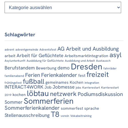
Kategorien
Schlagwörter
AG Arbeit und Ausbildung
advent
adventgemeinde
Adventsfest
asyl
Arbeit für Geflüchtete
arbeit
Arbeitsmarktintegration
Asylunterkunft
Ausbildung für Geflüchtete
Ausbildung und Arbeit
Austausch
Dresden
Berufstandem
demo
Bewerbung
fahrräder
freizeit
Ferien
Ferienkalender
fest
familienabend
fußball
gemeinames Kochen
frühlingsfest
integration
INTERACT4WORK
Jobmesse
Job
jobs
Karrierestart
Karrierestart
löbtau
netzwerk
Podiumsdiskussion
kochen
2019
Sommerferien
Sommer
Sommerferienkalender
sommerfest
sprache
T8
Stellenausschreibung
verein
Vokabeltraining