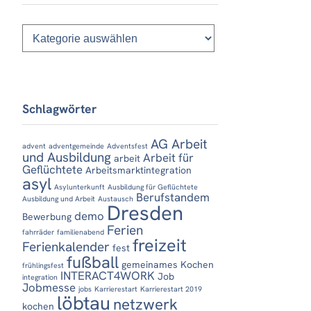
Kategorien
Schlagwörter
AG Arbeit
advent
adventgemeinde
Adventsfest
und Ausbildung
Arbeit für
arbeit
Geflüchtete
Arbeitsmarktintegration
asyl
Asylunterkunft
Ausbildung für Geflüchtete
Berufstandem
Ausbildung und Arbeit
Austausch
Dresden
demo
Bewerbung
Ferien
fahrräder
familienabend
freizeit
Ferienkalender
fest
fußball
gemeinames Kochen
frühlingsfest
INTERACT4WORK
Job
integration
Jobmesse
jobs
Karrierestart
Karrierestart 2019
löbtau
netzwerk
kochen