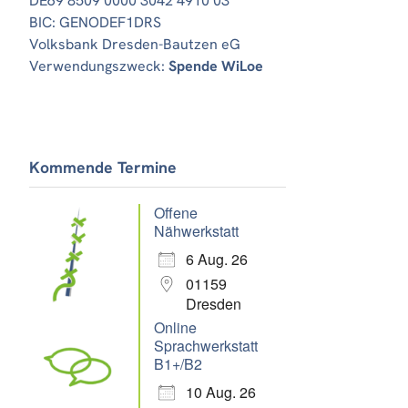
DE69 8509 0000 3042 4910 03
BIC: GENODEF1DRS
Volksbank Dresden-Bautzen eG
Verwendungszweck:
Spende WiLoe
Office 365
Outlook Live
Kommende Termine
Offene
Nähwerkstatt
6 Aug. 26
01159
Dresden
Online
Sprachwerkstatt
B1+/B2
10 Aug. 26