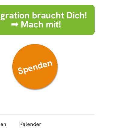
egration braucht Dich!
➟ Mach mit!
Spenden
den
Kalender