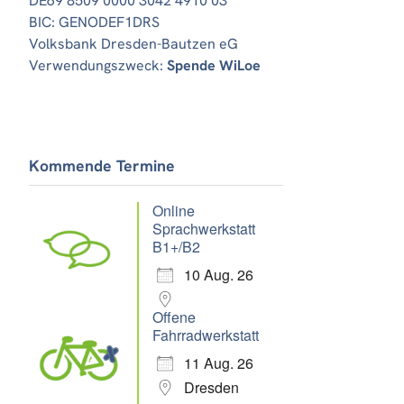
DE69 8509 0000 3042 4910 03
BIC: GENODEF1DRS
Volksbank Dresden-Bautzen eG
Verwendungszweck:
Spende WiLoe
Office 365
Outlook Live
Kommende Termine
Online
Sprachwerkstatt
B1+/B2
10 Aug. 26
Offene
Fahrradwerkstatt
11 Aug. 26
Dresden