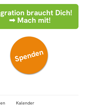
egration braucht Dich!
➟ Mach mit!
Spenden
den
Kalender