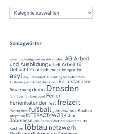
Kategorien
Schlagwörter
AG Arbeit
advent
adventgemeinde
Adventsfest
und Ausbildung
Arbeit für
arbeit
Geflüchtete
Arbeitsmarktintegration
asyl
Asylunterkunft
Ausbildung für Geflüchtete
Berufstandem
Ausbildung und Arbeit
Austausch
Dresden
demo
Bewerbung
Ferien
fahrräder
familienabend
freizeit
Ferienkalender
fest
fußball
gemeinames Kochen
frühlingsfest
INTERACT4WORK
Job
integration
Jobmesse
jobs
Karrierestart
Karrierestart 2019
löbtau
netzwerk
kochen
Podiumsdiskussion
Sommer