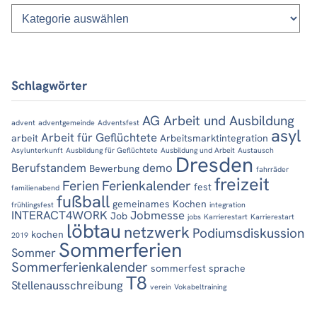
Kategorien
Schlagwörter
AG Arbeit und Ausbildung
advent
adventgemeinde
Adventsfest
asyl
Arbeit für Geflüchtete
arbeit
Arbeitsmarktintegration
Asylunterkunft
Ausbildung für Geflüchtete
Ausbildung und Arbeit
Austausch
Dresden
Berufstandem
demo
Bewerbung
fahrräder
freizeit
Ferien
Ferienkalender
fest
familienabend
fußball
gemeinames Kochen
frühlingsfest
integration
INTERACT4WORK
Jobmesse
Job
jobs
Karrierestart
Karrierestart
löbtau
netzwerk
Podiumsdiskussion
kochen
2019
Sommerferien
Sommer
Sommerferienkalender
sommerfest
sprache
T8
Stellenausschreibung
verein
Vokabeltraining