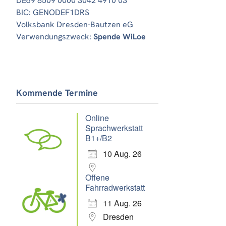
DE69 8509 0000 3042 4910 03
BIC: GENODEF1DRS
Volksbank Dresden-Bautzen eG
Verwendungszweck:
Spende WiLoe
Office 365
Outlook Live
Kommende Termine
Online
Sprachwerkstatt
B1+/B2
10 Aug. 26
Offene
Fahrradwerkstatt
11 Aug. 26
Dresden