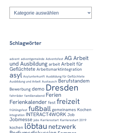
Kategorien
Schlagwörter
AG Arbeit
advent
adventgemeinde
Adventsfest
und Ausbildung
Arbeit für
arbeit
Geflüchtete
Arbeitsmarktintegration
asyl
Asylunterkunft
Ausbildung für Geflüchtete
Berufstandem
Ausbildung und Arbeit
Austausch
Dresden
demo
Bewerbung
Ferien
fahrräder
familienabend
freizeit
Ferienkalender
fest
fußball
gemeinames Kochen
frühlingsfest
INTERACT4WORK
Job
integration
Jobmesse
jobs
Karrierestart
Karrierestart 2019
löbtau
netzwerk
kochen
Podiumsdiskussion
Sommer