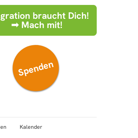
egration braucht Dich!
➟ Mach mit!
Spenden
den
Kalender